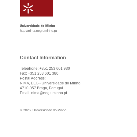
http://nima.eeg.uminho.pt
Contact Information
Telephone: +351 253 601 930
Fax: +351 253 601 380
Postal Address:
NIMA, EEG - Universidade do Minho
4710-057 Braga, Portugal
Email:
nima@eeg.uminho.pt
©
2026
,
Universidade do Minho